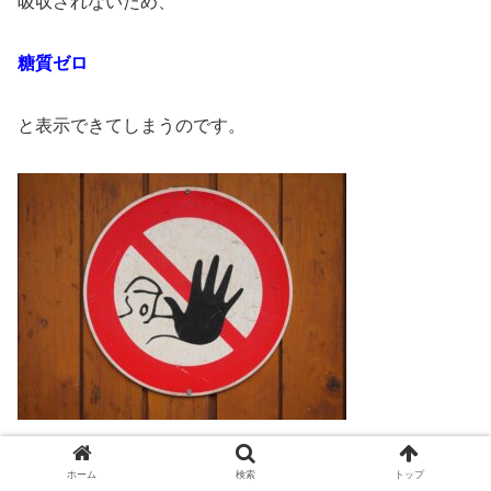
吸収されないため、
糖質ゼロ
と表示できてしまうのです。
しかしながら、
ホーム
検索
トップ