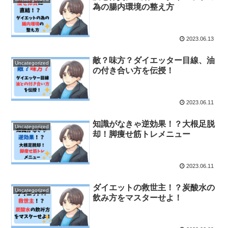
為の腸内環境の整え方
2023.06.13
敵？味方？ダイエッター目線、油
Uncategorized
の付き合い方を伝授！
2023.06.11
知識がなきゃ逆効果！？大根足脱
Uncategorized
却！脚痩せ筋トレメニュー
2023.06.11
ダイエットの救世主！？炭酸水の
Uncategorized
飲み方をマスターせよ！