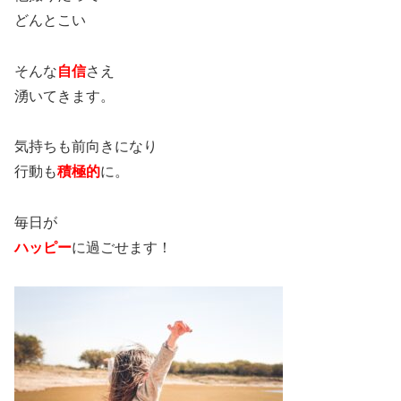
どんとこい
そんな
自信
さえ
湧いてきます。
気持ちも前向きになり
行動も
積極的
に。
毎日が
ハッピー
に過ごせます！