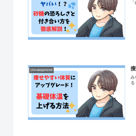
「
Uncategorized
み
る