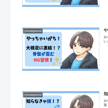
Uncategorized
み
い
Uncategorized
み
策