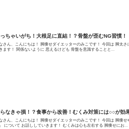
やっちゃいがち！大根足に直結！？骨盤が歪むNG習慣！
なさん、こんにちは！ 脚痩せダイエッターのみこです！ 今回は 脚太さに
きます！ 関係ないように 思えるけども 骨盤を意識することと...
知らなきゃ損！？食事から改善！むくみ対策には○○が効
なさん、こんにちは！ 脚痩せダイエッターのみこです！ 今回は 脚痩せ
」 について お話ししていきます！ むくみは心も左右する 脚痩せにお...