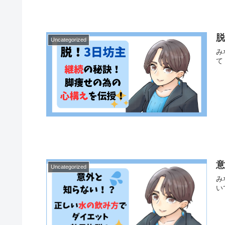
Uncategorized
み
て
Uncategorized
み
い